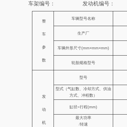
车架编号：
发动机编号：
车辆型号名称
整
生产厂
车
参
(mm×mm×mm)
车辆外形尺寸
数
轮胎规格型号
型号
型式（气缸数、冷却方式、供油
方式、冲程数）
发
(mm)
缸径
×行程
动
最大功率
机
/
转速